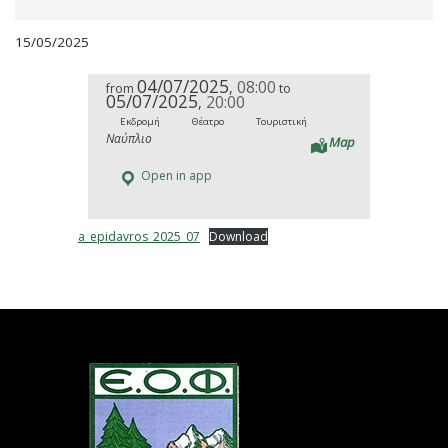
15/05/2025
04/07/2025
08:00
,
from
to
05/07/2025
20:00
,
Εκδρομή
Θέατρο
Τουριστική
Ναύπλιο
Map
Open in app
a_epidavros_2025_07
Download