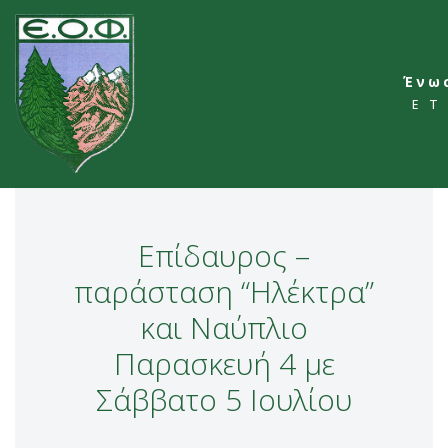
Skip
to
Ένω
content
ΕΤ
Επίδαυρος –
παράσταση “Ηλέκτρα”
και Ναύπλιο
Παρασκευή 4 με
Σάββατο 5 Ιουλίου